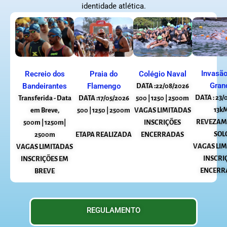
identidade atlética.
Invasão
Recreio dos
Colégio Naval
Praia do
Gran
Bandeirantes
Flamengo
DATA :22/08/2026
DATA : 23/
Transferida - Data
500 | 1250 | 2500m
DATA :17/05/2026
13k
em Breve,
VAGAS LIMITADAS
500 | 1250 | 2500m
REVEZAM
500m | 1250m|
INSCRIÇÕES
SOL
2500m
ENCERRADAS
ETAPA REALIZADA
VAGAS LI
VAGAS LIMITADAS
INSCRI
INSCRIÇÕES EM
ENCERR
BREVE
REGULAMENTO