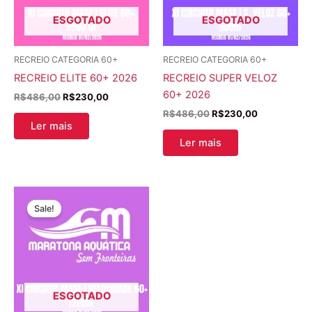
ESGOTADO
ESGOTADO
RECREIO CATEGORIA 60+
RECREIO CATEGORIA 60+
RECREIO ELITE 60+ 2026
RECREIO SUPER VELOZ
60+ 2026
R$
486,00
R$
230,00
R$
486,00
R$
230,00
Ler mais
Ler mais
O
O
preço
preço
Sale!
original
atual
era:
é:
R$486,00.
R$230,00.
ESGOTADO