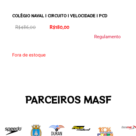
COLÉGIO NAVAL | CIRCUITO | VELOCIDADE | PCD
O
O
R$
486,00
R$
180,00
preço
preço
Regulamento
original
atual
era:
é:
Fora de estoque
R$486,00.
R$180,00.
PARCEIROS MASF