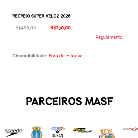
RECREIO SUPER VELOZ 2026
O
O
R$
486,00
R$
230,00
preço
preço
Regulamento
original
atual
era:
é:
Disponibilidade:
Fora de estoque
R$486,00.
R$230,00.
PARCEIROS MASF